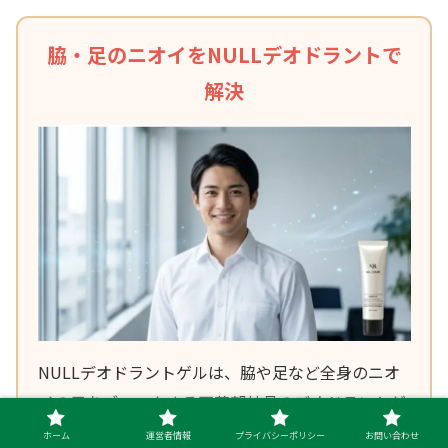
脇・足のニオイをNULLデオドラントで
解決
NULLデオドラントゲルは、脇や足など全身のニオ
イの元をブロックする医薬部外品のデオドラントゲ
ルです。速乾でベタつきにくく無香料なので、毎日
ホーム
運営者情報
プライバシーポリシー
お問い合わせ