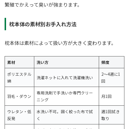
繁殖でかえって臭いが強まります。
枕本体の素材別お手入れ方法
枕本体は素材によって扱い方が大きく変わります。
素材
洗い方
頻度
ポリエステル
2〜4週に1
洗濯ネットに入れて洗濯機洗い
綿
回
専用洗剤で手洗いか専門クリー
羽毛・ダウン
月1回
ニング
ウレタン・低
水洗い不可。固く絞った布で拭
週1回拭き
反発
く
取り