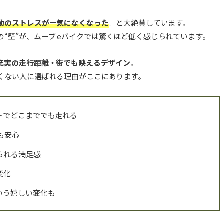
動のストレスが一気になくなった
」と大絶賛しています。
の“壁”が、ムーブ eバイクでは驚くほど低く感じられています。
充実の走行距離・街でも映えるデザイン
。
くない人に選ばれる理由がここにあります。
トでどこまででも走れる
も安心
られる満足感
変化
いう嬉しい変化も