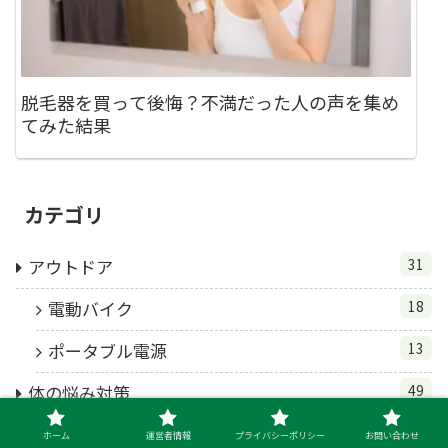
脱毛器を買って後悔？不満だった人の声を集め
てみた結果
カテゴリ
アウトドア
31
電動バイク
18
ポータブル電源
13
体の悩み対策
49
デオドラント・ニオイ対策
36
ホーム
運営者情報
プライバシーポリシー
お問い合わせ