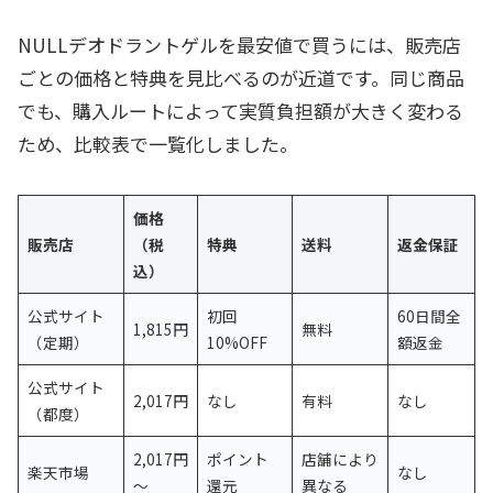
NULLデオドラントゲルを最安値で買うには、販売店
ごとの価格と特典を見比べるのが近道です。同じ商品
でも、購入ルートによって実質負担額が大きく変わる
ため、比較表で一覧化しました。
価格
販売店
（税
特典
送料
返金保証
込）
公式サイト
初回
60日間全
1,815円
無料
（定期）
10%OFF
額返金
公式サイト
2,017円
なし
有料
なし
（都度）
2,017円
ポイント
店舗により
楽天市場
なし
～
還元
異なる