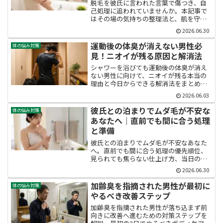
脱毛を彼氏に言われた言葉で傷つき、自
己処理に追われていませんか。本記事で
はその場の気持ちの整理法と、肌を守り
ながら自信を取り戻すための次の一歩を
2026.06.30
解説。あなた自身を否定された訳ではな
いことを丁寧に紐解き、前向きな行動に
運動後の体臭が消えない男性必
体の悩み対策
変えるヒントをお届けします。
見！ニオイが残る原因と解消法
シャワーを浴びても運動後の体臭が消え
ない男性に向けて、ニオイが残る本当の
理由と今日からできる解消法をまとめま
した。汗と皮脂と雑菌の関係、男性ホル
2026.06.03
モンの影響、食事と生活習慣の見直しま
で、20代男性が自信を取り戻すための具
彼氏との泊まりでムダ毛が不安な
体の悩み対策
体策を網羅。「男性 運動後 体臭 臭い 消
あなたへ｜直前でも間に合う処理
えない 理由」を一気に解決します。
と準備
彼氏との泊まりでムダ毛が不安なあなた
へ。直前でも間に合う処理の優先順位、
見られても焦らない仕上げ方、当日の自
信を取り戻す準備をまとめました。何を
2026.06.30
どこまで処理すべきか迷う方に向けて、
肌を傷めない手順と心の整え方まで具体
加齢臭を指摘された男性が最初に
体の悩み対策
的にお伝えします。
やるべき改善ステップ
加齢臭を指摘された男性が落ち込まず前
向きに改善へ進むための対策ステップを