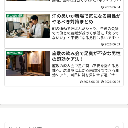
解説。最初の3日でやるべきボディケア・
枕ケア・デオドラント活用から、1週間後
2026.06.04
の食事と衣服の見直し、家族との向き合
い方まで網羅。40代から始める実践的な
汗の臭いが職場で気になる男性が
体の悩み対策
改善法で、自信と信頼を取り戻す方法を
やるべき対策まとめ
わかりやすくお伝えします。
朝の通勤で汗ばんだシャツ、午後の会議
で同僚との距離が近づく瞬間に「臭って
ないか」と不安になる男性は多いです。
本記事では汗の臭いが職場で気になる男
2026.06.03
性向けに、原因の見極め方と今日から実
践できる対策、午後まで持続させる正し
座敷の飲み会で足臭が不安な男性
体の悩み対策
いケア手順をまとめて解説します。
の即効ケア法！
座敷の飲み会で足が臭い不安を抱える男
性へ。居酒屋に上がる前30分でできる即
効ケアと、当日に隣を気にせず過ごせる
実践テクニックを徹底解説。靴下選びや
2026.06.05
2026.06.06
日常習慣まで、足臭を根本から断つ方法
を網羅し、誘いを断らずに同僚との時間
を楽しむ自信を取り戻せます。