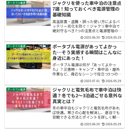
ジャクリを使った車中泊の注意点
ポータブル電源
7選！知っておくべき電源管理の
基礎知識
高温放置・盗難・誤った使い方によるバ
ッテリー劣化を防ぐ！ジャクリ車中泊で
絶対守るべき7つの注意点と電源管理のコ
ツを徹底解説。
2025.06.30
2026.05.29
ポータブル電源があってよかっ
ポータブル電源
た…そう実感する瞬間はこんなに
身近にあった！
ポータブル電源は何が『あってよかっ
た』？災害時・キャンプ・車中泊・屋外
作業など、身近なシーンで役立つ5つのシ
ーンとメリットを詳しく解説。購入前の
2025.07.01
2026.05.29
疑問がすぐ解決します。
ジャクリと電気毛布で車中泊は快
ポータブル電源
適？冬でも2～3泊過ごせる意外な
真実とは？
冬の車中泊もジャクリと電気毛布があれ
ば快適。寒さの心配を解消し、連泊でも
安眠できる方法とポイントを詳しく解
説。
2025.06.30
2026.05.29