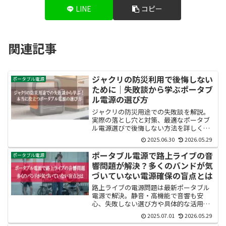
LINE
コピー
関連記事
ジャクリの防災利用で後悔しない
ポータブル電源
ために｜失敗談から学ぶポータブ
ル電源の選び方
ジャクリの防災用途での失敗談を解説。
実際の落とし穴と対策、最適なポータブ
ル電源選びで後悔しない方法を詳しく紹
介します。
2025.06.30
2026.05.29
ポータブル電源で路上ライブの音
ポータブル電源
響問題が解決？多くのバンドが気
づいていない電源確保の盲点とは
路上ライブの電源問題は最新ポータブル
電源で解決。静音・高機能で音響も安
心、失敗しない選び方や具体的な活用ポ
イントを徹底解説。
2025.07.01
2026.05.29