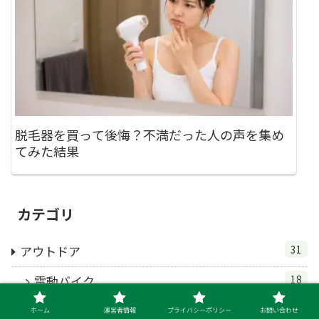
脱毛器を買って後悔？不満だった人の声を集め
てみた結果
カテゴリ
アウトドア
31
電動バイク
18
ポータブル電源
13
ホーム
運営者情報
プライバシーポリシー
お問い合わせ