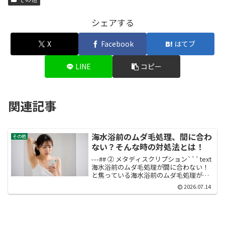
シェアする
X
Facebook
はてブ
LINE
コピー
関連記事
海水浴前のムダ毛処理、間に合わ
その他
ない？そんな時の対処法とは！
---## ② メタディスクリプション```text
海水浴前のムダ毛処理が間に合わない！
と焦っている海水浴前のムダ毛処理が間
に合わない！と焦っているあなたへ。3日
2026.07.14
前・前日・当日それぞれのタあなたへ。3
日前・前日・当日それぞれのタイミング
でできる具体的なケア手順と、露出部イ
ミングでできる具体的なケア手順と、露
出部位ごとの優先順位、当日どうしても