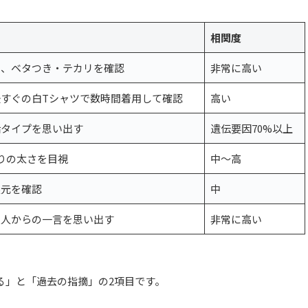
相関度
い、ベタつき・テカリを確認
非常に高い
すぐの白Tシャツで数時間着用して確認
高い
垢タイプを思い出す
遺伝要因70%以上
りの太さを目視
中～高
根元を確認
中
友人からの一言を思い出す
非常に高い
る」と「過去の指摘」の2項目です。