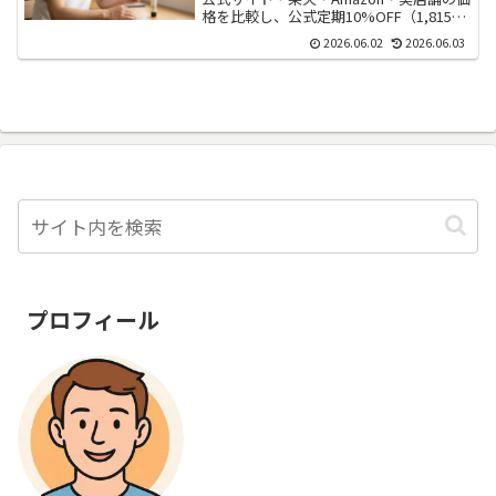
格を比較し、公式定期10%OFF（1,815
円）＋送料無料＋60日間返金保証が最安
2026.06.02
2026.06.03
値で安心と判明。買える場所と最安購入
ルートを徹底解説します。
プロフィール