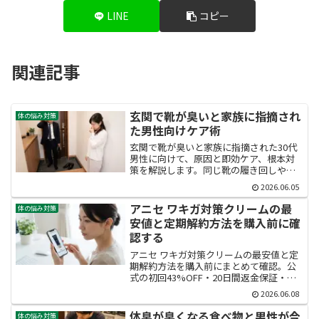
LINE
コピー
関連記事
玄関で靴が臭いと家族に指摘され
体の悩み対策
た男性向けケア術
玄関で靴が臭いと家族に指摘された30代
男性に向けて、原因と即効ケア、根本対
策を解説します。同じ靴の履き回しや
汗・雑菌が招くニオイを断つ手順、玄関
2026.06.05
での消臭収納、買い替え判断まで網羅。
今日から実践できる男のための靴臭ケア
アニセ ワキガ対策クリームの最
体の悩み対策
術を完全ガイドします。
安値と定期解約方法を購入前に確
認する
アニセ ワキガ対策クリームの最安値と定
期解約方法を購入前にまとめて確認。公
式の初回43%OFF・20日間返金保証・次
回発送10日前までの解約条件・送料・支
2026.06.08
払い方法を整理し、損せず始めるための
比較ポイントと注意点をやさしく解説し
体臭が臭くなる食べ物と男性が今
体の悩み対策