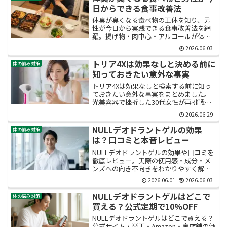
ます。
日からできる食事改善法
体臭が臭くなる食べ物の正体を知り、男
性が今日から実践できる食事改善法を網
羅。揚げ物・肉中心・アルコールが体臭
を強める仕組み、控えたい習慣、朝昼夜
2026.06.03
で見直すポイント、改善に役立つ栄養素
まで解説します。30代男性のニオイ不安
トリア4Xは効果なしと決める前に
体の悩み対策
を食事から軽減する具体策がわかりま
知っておきたい意外な事実
す。
トリア4Xは効果なしと検索する前に知っ
ておきたい意外な事実をまとめました。
光美容器で挫折した30代女性が再挑戦す
る前に確認すべき適性と、効果を最大化
2026.06.29
する使い方を口コミとともに解説。購入
後の後悔を防ぐためのポイントがわかり
NULLデオドラントゲルの効果
体の悩み対策
ます。
は？口コミと本音レビュー
NULLデオドラントゲルの効果や口コミを
徹底レビュー。実際の使用感・成分・メ
ンズへの向き不向きをわかりやすく解説
します。体臭が気になり始めた方がNULL
2026.06.01
2026.06.03
デオドラントゲルを選ぶべき理由と、失
敗しない使い方まで網羅しています。
NULLデオドラントゲルはどこで
体の悩み対策
買える？公式定期で10%OFF
NULLデオドラントゲルはどこで買える？
公式サイト・楽天・Amazon・実店舗の価