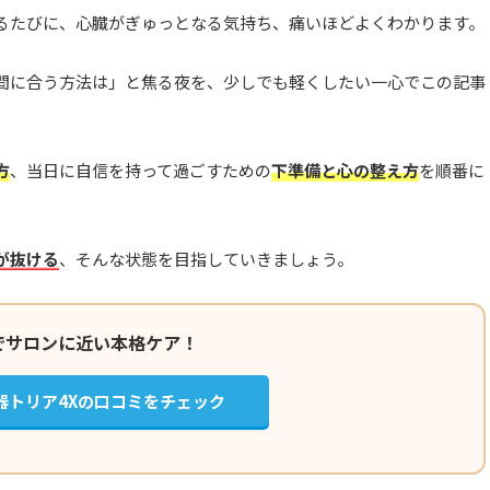
るたびに、心臓がぎゅっとなる気持ち、痛いほどよくわかります。
間に合う方法は」と焦る夜を、少しでも軽くしたい一心でこの記事
方
、当日に自信を持って過ごすための
下準備と心の整え方
を順番に
が抜ける
、そんな状態を目指していきましょう。
でサロンに近い本格ケア！
器トリア4Xの口コミをチェック