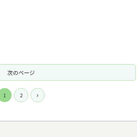
次のページ
次
1
2
へ