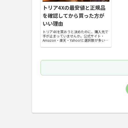
トリア4Xの最安値と正規品
を確認してから買った方が
いい理由
トリア4Xを買おうと決めたのに、購入先で
手が止まっていませんか。公式サイト・
Amazon・楽天・Yahoo!と選択肢が多いほ
ど、「どこが本当に安いの？」「これは正
規品なの？」と不安になりますよね。過去
に通販で偽物をつかまされた経験がある
と、...