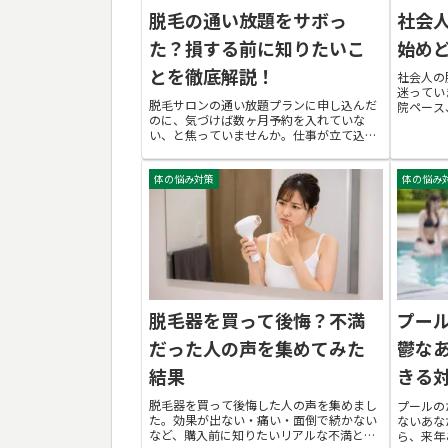
脱毛の通い放題をサボっ
社会
た？損する前に知りたいこ
始め
とを徹底解説！
社会人の
迷ってい
脱毛サロンの通い放題プランに申し込んだ
院ペース
のに、気づけば数ヶ月予約を入れていな
の選び方
い、と焦っていませんか。仕事が立て込む
めどきま
時期や休日にたまった疲れを癒したい気持
代・30
ちに押されて、つい後回しにしてしまう瞬
必ず見つ
体の悩み対策
体の悩み
間は誰にでもあります。サボってしまった
今からでも、損...
脱毛器を買って後悔？不満
プー
だった人の声を集めてみた
鬱な
結果
きる
脱毛器を買って後悔した人の声を集めまし
プールの
た。効果が出ない・痛い・面倒で続かない
ないあな
など、購入前に知りたいリアルな不満と失
ら、来年