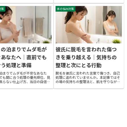
で徹底解説。水着前の不安を解消
根本対策まで具体的に紹介します。脱衣所
を持って海やプールに踏み出せる
や露天風呂で人目を気にせず堂々と温泉を
対策
体の悩み対策
方法と進め方をまとめました。
楽しむための準備を一緒に整えていきまし
ょう。
との泊まりでムダ毛が
彼氏に脱毛を言われた傷つ
なあなたへ｜直前でも
きを乗り越える｜気持ちの
合う処理と準備
整理と次にとる行動
泊まりでムダ毛が不安なあなた
脱毛を彼氏に言われた言葉で傷つき、自己
でも間に合う処理の優先順位、見
処理に追われていませんか。本記事ではそ
焦らない仕上げ方、当日の自信を
の場の気持ちの整理法と、肌を守りながら
準備をまとめました。何をどこま
自信を取り戻すための次の一歩を解説。あ
べきか迷う方に向けて、肌を傷め
なた自身を否定された訳ではないことを丁
と心の整え方まで具体的にお伝え
寧に紐解き、前向きな行動に変えるヒント
をお届けします。