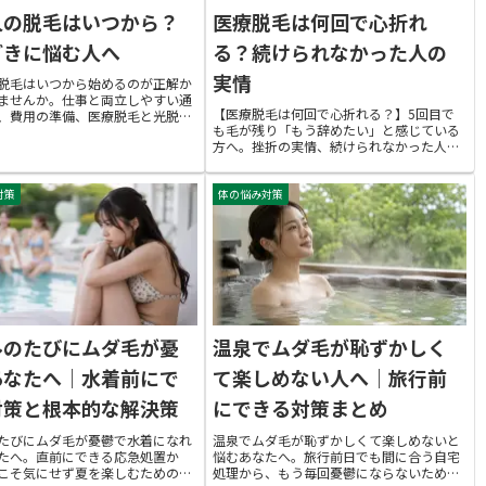
人の脱毛はいつから？
医療脱毛は何回で心折れ
どきに悩む人へ
る？続けられなかった人の
実情
脱毛はいつから始めるのが正解か
ませんか。仕事と両立しやすい通
【医療脱毛は何回で心折れる？】5回目で
、費用の準備、医療脱毛と光脱毛
も毛が残り「もう辞めたい」と感じている
、ライフイベントから逆算した始
方へ。挫折の実情、続けられなかった人の
で丁寧に解説します。忙しい20
本音、体質による効果差、辞める前の見直
代でも無理なく続けられる判断軸が
し策までを解説。自分に合う続け方が見つ
かります。
対策
体の悩み対策
かる記事です。
ルのたびにムダ毛が憂
温泉でムダ毛が恥ずかしく
あなたへ｜水着前にで
て楽しめない人へ｜旅行前
対策と根本的な解決策
にできる対策まとめ
たびにムダ毛が憂鬱で水着になれ
温泉でムダ毛が恥ずかしくて楽しめないと
たへ。直前にできる応急処置か
悩むあなたへ。旅行前日でも間に合う自宅
こそ気にせず夏を楽しむための根
処理から、もう毎回憂鬱にならないための