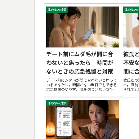
敗パターン、家庭用と医療脱毛の判断軸、
本対策ま
後悔しない選び方のチェックリストまで、
し、自信
28歳女性の視点で徹底解説します。
体の悩み対策
体の悩み
具体的な
デート前にムダ毛が間に合
彼氏
わないと焦ったら｜時間が
不安
ないときの応急処置と対策
間に
デート前にムダ毛が間に合わないと焦って
彼氏との
いるあなたへ。時間がない当日でもできる
へ。直前
応急処置のやり方、肌を傷つけない安全な
られても
処理手順、彼氏に気づかれにくいポイント
取り戻す
まで丁寧に解説します。読み終える頃に
で処理す
体の悩み対策
は、自信を持ってデート当日を迎える準備
ない手順
が整います。
します。