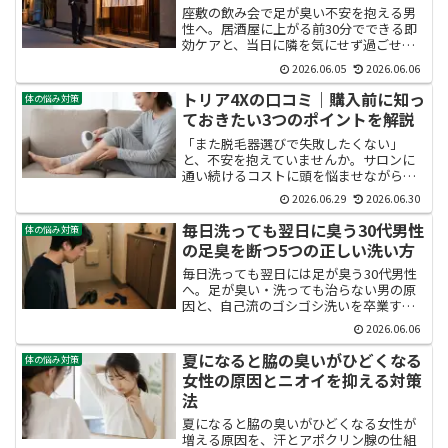
座敷の飲み会で足が臭い不安を抱える男
性へ。居酒屋に上がる前30分でできる即
効ケアと、当日に隣を気にせず過ごせる
実践テクニックを徹底解説。靴下選びや
2026.06.05
2026.06.06
日常習慣まで、足臭を根本から断つ方法
を網羅し、誘いを断らずに同僚との時間
トリア4Xの口コミ｜購入前に知っ
体の悩み対策
を楽しむ自信を取り戻せます。
ておきたい3つのポイントを解説
「また脱毛器選びで失敗したくない」
と、不安を抱えていませんか。サロンに
通い続けるコストに頭を悩ませながら、
市販の光美容器では効果を感じられなか
2026.06.29
2026.06.30
った経験があると、次の一台選びは慎重
になるものです。税込86,000円という決
毎日洗っても翌日に臭う30代男性
体の悩み対策
して安くないトリア4...
の足臭を断つ5つの正しい洗い方
毎日洗っても翌日には足が臭う30代男性
へ。足が臭い・洗っても治らない男の原
因と、自己流のゴシゴシ洗いを卒業する
正しい洗い方5ステップを徹底解説。指の
2026.06.06
間・爪・角質の洗い残しを断ち、自信を
取り戻すための具体的なケア習慣と生活
夏になると脇の臭いがひどくなる
体の悩み対策
見直し術もまとめました。
女性の原因とニオイを抑える対策
法
夏になると脇の臭いがひどくなる女性が
増える原因を、汗とアポクリン腺の仕組