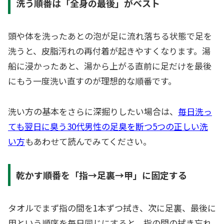
洗う順番は「全身の最後」がベスト
頭や体を洗ったあとの泡が足に流れ落ちる状態で足を
洗うと、皮脂汚れの再付着が起きやすくなります。湯
船に浸かったあと、湯から上がる直前に足だけを最後
にもう一度洗い直すのが理想的な順番です。
洗い方の基本をさらに深掘りしたい場合は、
毎日洗っ
ても翌日に臭う30代男性の足臭を断つ5つの正しい洗
い方
もあわせて読んでみてください。
乾かす順番を「指→足裏→甲」に固定する
タオルでまず指の間を1本ずつ拭き、次に足裏、最後に
甲という順序を毎日同じにすると、指の間の拭き忘れ