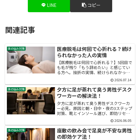
LINE
コピー
関連記事
医療脱毛は何回で心折れる？続け
体の悩み対策
られなかった人の実情
【医療脱毛は何回で心折れる？】5回目で
も毛が残り「もう辞めたい」と感じてい
る方へ。挫折の実情、続けられなかった
人の本音、体質による効果差、辞める前
2026.07.14
の見直し策までを解説。自分に合う続け
方が見つかる記事です。
夕方に足が蒸れて臭う男性デスク
体の悩み対策
ワーカーの解決法！
夕方に足が蒸れて臭う男性デスクワーカ
ー必見。原因と朝・日中・夜の3ステップ
対策、靴とインソール選び、即効リセッ
ト術まで網羅。隣席にバレる前に今日か
2026.06.05
ら始められる足蒸れ臭い解消法を、20代
後半男性会社員のリアルな悩みに寄り添
座敷の飲み会で足臭が不安な男性
体の悩み対策
って徹底解説します。
の即効ケア法！