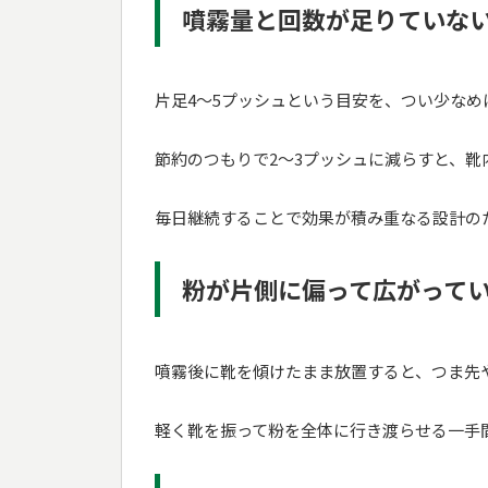
噴霧量と回数が足りていな
片足4～5プッシュという目安を、つい少なめ
節約のつもりで2～3プッシュに減らすと、
毎日継続することで効果が積み重なる設計の
粉が片側に偏って広がって
噴霧後に靴を傾けたまま放置すると、つま先
軽く靴を振って粉を全体に行き渡らせる一手