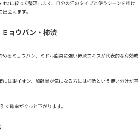
を4つに絞って整理します。自分の汗のタイプと使うシーンを掛け
に出会えます。
・ミョウバン・柿渋
締めるミョウバン、ミドル脂臭に強い柿渋エキスが代表的な有効成
策には銀イオン、加齢臭が気になる方には柿渋という使い分けが基
を引く確率がぐっと下がります。
ぶ