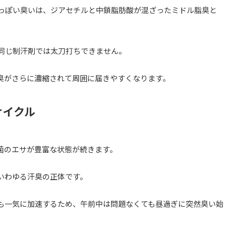
油っぽい臭いは、ジアセチルと中鎖脂肪酸が混ざったミドル脂臭と
と同じ制汗剤では太刀打ちできません。
臭がさらに濃縮されて周囲に届きやすくなります。
サイクル
菌のエサが豊富な状態が続きます。
いわゆる汗臭の正体です。
も一気に加速するため、午前中は問題なくても昼過ぎに突然臭い始