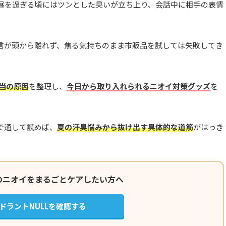
昼を過ぎる頃にはツンとした臭いが立ち上り、会話中に相手の表情
言が頭から離れず、焦る気持ちのまま市販品を試しては失敗してき
当の原因
を整理し、
今日から取り入れられるニオイ対策グッズ
を
で通して読めば、
夏の汗臭悩みから抜け出す具体的な道筋
がはっき
のニオイをまるごとケアしたい方へ
ドラントNULLを確認する