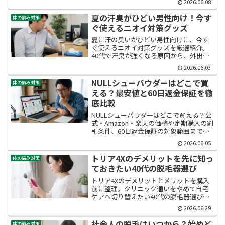
2026.06.08
失敗したくない人が納得して選ぶための
判断軸を、口コミと公平な視点で丁寧に
夏の汗臭がひどい男性向け！今す
体の悩み対策
整理した比較記事です。
ぐ使えるニオイ対策グッズ
夏に汗の臭いがひどい男性向けに、今す
ぐ使えるニオイ対策グッズを厳選紹介。
40代で汗臭が強くなる原因から、外出先
で使える携帯型・ボディケア・衣類消臭
2026.06.03
まで、シーン別の選び方と使い方をプロ
目線で解説。今年の夏は自信を持って人
NULLシューパウダーはどこで買
体の悩み対策
と会える毎日を取り戻しましょう。
える？最安値と60日返金保証を徹
底比較
NULLシューパウダーはどこで買える？公
式・Amazon・楽天の価格や定期購入の割
引条件、60日返金保証の対象範囲まで徹
底比較。最安値で失敗なく購入したい男
2026.06.05
性に向けて、実質1,900円で買える方法と
公式限定特典の中身をわかりやすく解説
トリア4Xのデメリットを先に知っ
体の悩み対策
します。
ておきたい40代の脱毛器選び
トリア4Xのデメリットとメリットを購入
前に整理。クリニック通いをやめて自宅
ケアへ切り替えたい40代の脱毛器選びに
向け、痛み・重さ・照射時間など気にな
2026.06.29
る弱点と、長く使えるコスパや本格的な
ムダ毛ケア力を本音でレビュー。後悔し
社会人の脱毛はいつから？始めど
体の悩み対策