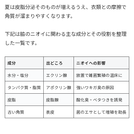
夏は皮脂分泌そのものが増えるうえ、衣類との摩擦で
角質が溜まりやすくなります。
下記は脇のニオイに関わる主な成分とその役割を整理
した一覧です。
成分
出どころ
ニオイへの影響
水分・塩分
エクリン腺
放置で雑菌繁殖の温床に
タンパク質・脂質
アポクリン腺
強いワキガ臭の原因
皮脂
皮脂腺
酸化臭・ベタつきを誘発
古い角質
表皮
菌のエサとして増殖を助長