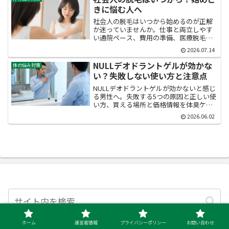
ない選び方の判断材料がそろいます。
きに悩む人へ
社会人の脱毛はいつから始めるのが正解
か迷っていませんか。仕事と両立しやす
い通院ペース、費用の準備、医療脱毛と
光脱毛の選び方、ライフイベントから逆
2026.07.14
算した始めどきまで丁寧に解説します。
忙しい20代・30代でも無理なく続けられ
NULLデオドラントゲルが効かな
体の悩み対策
る判断軸が必ず見つかります。
い？失敗しない使い方と注意点
NULLデオドラントゲルが効かないと感じ
る男性へ。失敗する5つの原因と正しい使
い方、買える場所と価格情報を体臭ケア
を慎重に検討する視点で徹底解説。米粒
2026.06.02
1〜2粒・入浴後の乾いた肌に塗る基本を
押さえれば、96%以上の消臭率が引き出
せます。60日返金保証付き。
ホーム
運営者情報
プライバシーポリシー
お問い合わせ